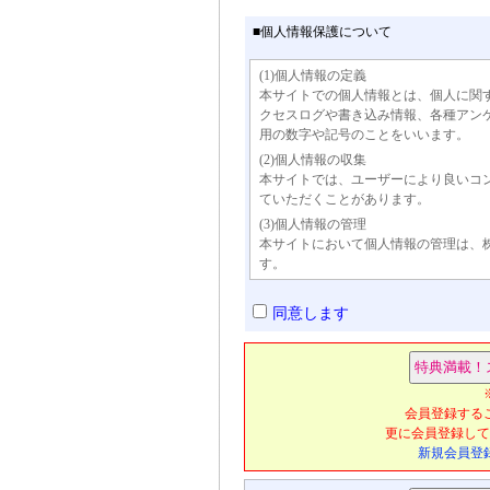
■個人情報保護について
(1)個人情報の定義
本サイトでの個人情報とは、個人に関
クセスログや書き込み情報、各種アン
用の数字や記号のことをいいます。
(2)個人情報の収集
本サイトでは、ユーザーにより良いコ
ていただくことがあります。
(3)個人情報の管理
本サイトにおいて個人情報の管理は、
す。
(4)個人情報の利用
本サイトでは、広告主に対しサイトへ
同意します
ザーがどの広告へアクセスしたかなど
ーの事前の承諾なく個人情報を第三者
外の目的で許可なく利用することはあ
(5)個人情報の第三者への開示
本サイトでは、弊社および機密保持契
会員登録する
たしません。ただし、以下のような場
更に会員登録して
す。
新規会員登