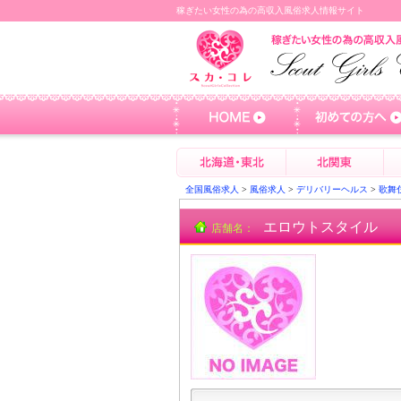
稼ぎたい女性の為の高収入風俗求人情報サイト
全国風俗求人
>
風俗求人
>
デリバリーヘルス
>
歌舞
エロウトスタイル
店舗名：