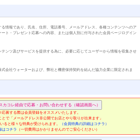
する情報であり、氏名、住所、電話番号、メールアドレス、各種コンテンツへのア
ケート・プレゼント応募への内容、または個人別に付与された会員ページログイン
ンテンツ及びサービスを提供する為に、必要に応じてユーザーから情報を収集させ
株式会社ウォーターおよび、弊社と機密保持契約を結んだ協力企業に限定されま
のアクセス数・アンケートなどの集計を提出することがあります。その際どのユー
、個人を特定できる情報は一切公開いたしません。広告主や協力企業にも、ユーザ
に提供することの無いよう義務付けています。ご登録いただいた情報を本サイト以
りません。
※応募する際は会員登録をオススメいたします。
約を結んだ協力企業以外に、ユーザー本人の許可なく個人情報を開示することはい
ことで「メールアドレス非公開でお店とやり取りが出来ます」
合は、当該ユーザーの事前の同意なく、個人情報を第三者に開示する場合がありま
いると様々な特典が受けられます。
（会員特典の詳細はコチラ）
録はコチラ
（一切費用はかかりませんのでご安心ください）